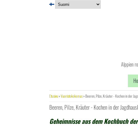
Hyppää pääsisältöön
Alppien r
H
Olet täällä
Etusivu
»
Vuoristokokemus
» Beeren, Pilze, Kräuter - Kochen in der Ja
Beeren, Pilze, Kräuter - Kochen in der Jagdhau
Geheimnisse aus dem Kochbuch der