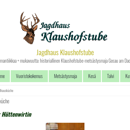
Jagdhaus Klaushofstube
omantiikkaa + mukavuutta: historiallinen Klaushofstube-metsästysmaja Gosau am Dac
ome
Vuoristokokemus
Metsästysmaja
Kesä
Talvi
Ku
gdhausküche
sküche
 Hüttenwirtin