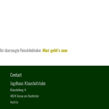
h für überzeugte Fleischliebhaber.
Hier geht's zum
Contact
Jagdhaus Klaushofstube
Klaushofweg 4
4824 Gosau am Dachstein
Austria