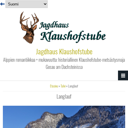
Hyppää pääsisältöön
Jagdhaus Klaushofstube
Alppien romantiikkaa + mukavuutta: historiallinen Klaushofstube-metsästysmaja
Gosau am Dachsteinissa
Olet täällä
Etusivu
»
Talvi
» Langlauf
Langlauf