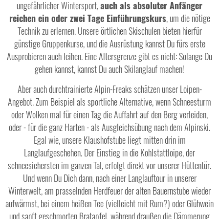
ungefährlicher Wintersport,
auch als absoluter Anfänger
reichen ein oder zwei Tage Einführungskurs
, um die nötige
Technik zu erlernen. Unsere örtlichen Skischulen bieten hierfür
günstige Gruppenkurse, und die Ausrüstung kannst Du fürs erste
Ausprobieren auch leihen. Eine Altersgrenze gibt es nicht: Solange Du
gehen kannst, kannst Du auch Skilanglauf machen!
Aber auch durchtrainierte Alpin-Freaks schätzen unser Loipen-
Angebot. Zum Beispiel als sportliche Alternative, wenn Schneesturm
oder Wolken mal für einen Tag die Auffahrt auf den Berg verleiden,
oder - für die ganz Harten - als Ausgleichsübung nach dem Alpinski.
Egal wie, unsere Klaushofstube liegt mitten drin im
Langlaufgeschehen. Der Einstieg in die Kohlstattloipe, der
schneesichersten im ganzen Tal, erfolgt direkt vor unserer Hüttentür.
Und wenn Du Dich dann, nach einer Langlauftour in unserer
Winterwelt, am prasselnden Herdfeuer der alten Bauernstube wieder
aufwärmst, bei einem heißen Tee (vielleicht mit Rum?) oder Glühwein
und sanft geschmorten Bratapfel, während draußen die Dämmerung