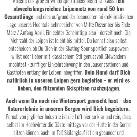
Abseits des großen Wintersporttrubels bietet Dir Gosau
ein
abwechslungsreiches Loipennetz von rund 50 km
Gesamtlänge
, und dies aufgrund der besonderen mikroklimatischen
Lage unseres Hochtals schneesicher von Mitte Dezember bis Ende
März / Anfang April. Ein echter Geheimtipp also - derzeit noch. Die
Mehrzahl der Loipen ist leicht bis mittel. Du kannst also selbst
entscheiden, ob Du Dich in der Skating-Spur sportlich auspowern
willst oder lieber mit klassischem Stil genussvoll Skiwandern
möchtest - zünftiger Einkehrschwung in den Jausenstationen und
Gasthöfen entlang der Loipen inbegriffen.
Dein Hund darf Dich
natürlich in unseren Loipen gern begleiten - er wird es
lieben, den flitzenden Skispitzen nachzujagen
.
Auch wenn Du noch nie Wintersport gemacht hast - das
Naturerlebnis in unseren Bergen wird Dich begeistern.
Fernab von jeglicher Industrie ist die Luft hier so klar und rein, dass
selbst im Hochwinter die Gäste mittags vor der Hütte in der Sonne
sitzen können, auch im Tal! Skilanglauf ist ein gesunder und