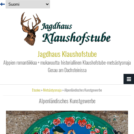
Hyppää pääsisältöön
Jagdhaus Klaushofstube
Alppien romantiikkaa + mukavuutta: historiallinen Klaushofstube-metsästysmaja
Gosau am Dachsteinissa
Olet täällä
Etusivu
»
Metsästysmaja
» Alpenländisches Kunstgewerbe
Alpenländisches Kunstgewerbe