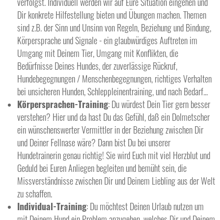
verfolgst. Individuell werden wir auf Eure Situation eingehen und
Dir konkrete Hilfestellung bieten und Übungen machen. Themen
sind z.B. der Sinn und Unsinn von Regeln, Beziehung und Bindung,
Körpersprache und Signale - ein glaubwürdiges Auftreten im
Umgang mit Deinem Tier, Umgang mit Konflikten, die
Bedürfnisse Deines Hundes, der zuverlässige Rückruf,
Hundebegegnungen / Menschenbegegnungen, richtiges Verhalten
bei unsicheren Hunden, Schleppleinentraining, und nach Bedarf...
Körpersprachen-Training
: Du würdest Dein Tier gern besser
verstehen? Hier und da hast Du das Gefühl, daß ein Dolmetscher
ein wünschenswerter Vermittler in der Beziehung zwischen Dir
und Deiner Fellnase wäre? Dann bist Du bei unserer
Hundetrainerin genau richtig! Sie wird Euch mit viel Herzblut und
Geduld bei Euren Anliegen begleiten und bemüht sein, die
Missverständnisse zwischen Dir und Deinem Liebling aus der Welt
zu schaffen.
Individual-Training
: Du möchtest Deinen Urlaub nutzen um
mit Deinem Hund ein Problem anzugehen, welches Dir und Deinem