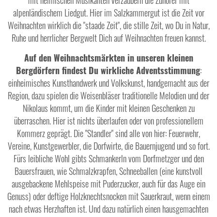
mit heimischen Musikanten verzaubern die Zuhörer mit
alpenländischem Liedgut. Hier im Salzkammergut ist die Zeit vor
Weihnachten wirklich die "staade Zeit", die stille Zeit, wo Du in Natur,
Ruhe und herrlicher Bergwelt Dich auf Weihnachten freuen kannst.
Auf den Weihnachtsmärkten in unseren kleinen
Bergdörfern findest Du wirkliche Adventsstimmung
:
einheimisches Kunsthandwerk und Volkskunst, handgemacht aus der
Region, dazu spielen die Weisenbläser traditionelle Melodien und der
Nikolaus kommt, um die Kinder mit kleinen Geschenken zu
überraschen. Hier ist nichts überlaufen oder von professionellem
Kommerz geprägt. Die "Standler" sind alle von hier: Feuerwehr,
Vereine, Kunstgewerbler, die Dorfwirte, die Bauernjugend und so fort.
Fürs leibliche Wohl gibts Schmankerln vom Dorfmetzger und den
Bauersfrauen, wie Schmalzkrapfen, Schneeballen (eine kunstvoll
ausgebackene Mehlspeise mit Puderzucker, auch für das Auge ein
Genuss) oder deftige Holzknechtsnocken mit Sauerkraut, wenn einem
nach etwas Herzhaften ist. Und dazu natürlich einen hausgemachten