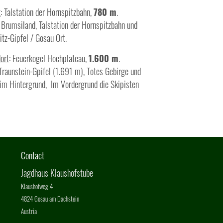
t
: Talstation der Hornspitzbahn,
780 m
.
k Brumsiland, Talstation der Hornspitzbahn und
tz-Gipfel / Gosau Ort.
ort
: Feuerkogel Hochplateau,
1.600 m
.
 Traunstein-Gpifel (1.691 m), Totes Gebirge und
im Hintergrund, Im Vordergrund die Skipisten
Contact
Jagdhaus Klaushofstube
Klaushofweg 4
4824 Gosau am Dachstein
Austria