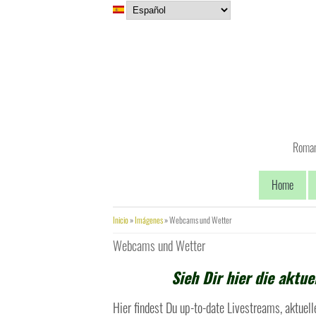
Pasar al contenido principal
Romanc
Home
Usted está aquí
Inicio
»
Imágenes
» Webcams und Wetter
Webcams und Wetter
Sieh Dir hier die aktu
Hier findest Du up-to-date Livestreams, aktuel