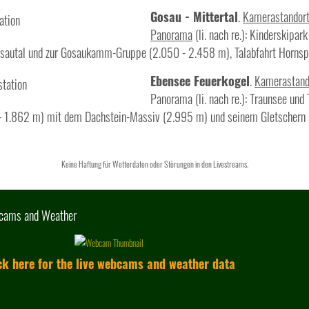
Gosau - Mittertal
.
Kamerastandor
Panorama
(li. nach re.): Kinderskipar
Gosautal und zur Gosaukamm-Gruppe (2.050 - 2.458 m), Talabfahrt Hornspi
Ebensee Feuerkogel
.
Kamerastand
Panorama (li. nach re.): Traunsee und
 - 1.862 m) mit dem Dachstein-Massiv (2.995 m) und seinem Gletschern 
Keine Haftung für Wetterdaten oder Störungen in den Livestreams.
cams and Weather
ck here for the live webcams and weather data