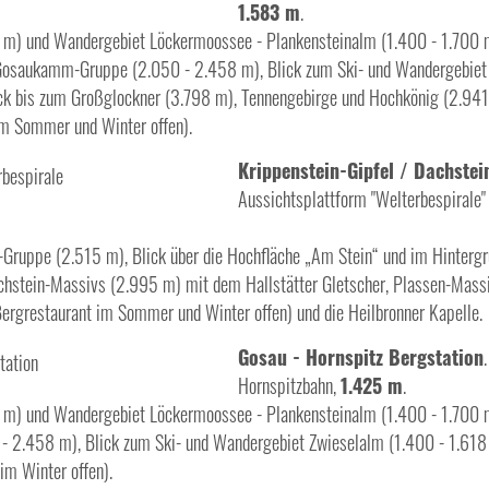
1.583 m
.
53 m) und Wandergebiet Löckermoossee - Plankensteinalm (1.400 - 1.700 m
Gosaukamm-Gruppe (2.050 - 2.458 m), Blick zum Ski- und Wandergebiet 
k bis zum Großglockner (3.798 m), Tennengebirge und Hochkönig (2.941
im Sommer und Winter offen).
Krippenstein-Gipfel / Dachste
Aussichtsplattform "Welterbespirale"
riel-Gruppe (2.515 m), Blick über die Hochfläche „Am Stein“ und im Hint
chstein-Massivs (2.995 m) mit dem Hallstätter Gletscher, Plassen-Massi
Bergrestaurant im Sommer und Winter offen) und die Heilbronner Kapelle.
Gosau - Hornspitz Bergstation
Hornspitzbahn,
1.425 m
.
53 m) und Wandergebiet Löckermoossee - Plankensteinalm (1.400 - 1.700
2.458 m), Blick zum Ski- und Wandergebiet Zwieselalm (1.400 - 1.618 
im Winter offen).