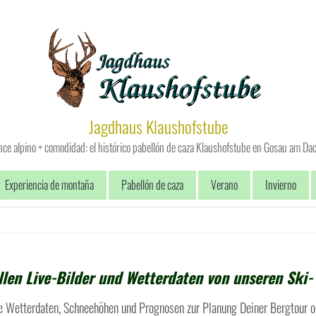
Jagdhaus Klaushofstube
e alpino + comodidad: el histórico pabellón de caza Klaushofstube en Gosau am Da
Experiencia de montaña
Pabellón de caza
Verano
Invierno
ellen Live-Bilder und Wetterdaten von unseren Ski
le Wetterdaten, Schneehöhen und Prognosen zur Planung Deiner Bergtour od