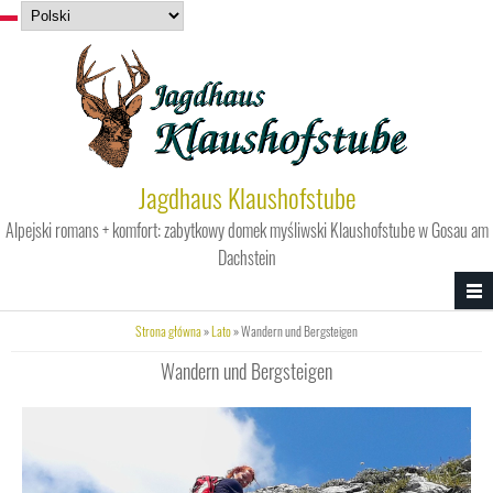
Przejdź do treści
Jagdhaus Klaushofstube
Alpejski romans + komfort: zabytkowy domek myśliwski Klaushofstube w Gosau am
Dachstein
Jesteś tutaj
Strona główna
»
Lato
» Wandern und Bergsteigen
Wandern und Bergsteigen