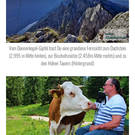
Vom Donnerkogel-Gipfel hast Du eine grandiose Fernsicht zum Dachstein
(2.995 m Mitte hinten), zur Bischofsmütze (2.458m Mitte rechts) und zu
den Hohen Tauern (Hintergrund)