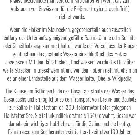
Klause bezeichnete man seit dem Mittelalter ein Wehr, das zum
Aufstauen von Gewässern für die Flößerei (regional auch: Trift)
errichtet wurde.
Wenn die Flößer im Staubecken, gegebenenfalls auch zusätzlich
entlang des Unterlaufs, genügend gefällte Baumstämme oder Schnitt-
oder Scheitholz angesammelt hatten, wurde der Verschluss der Klause
geöffnet und das gestaute Wasser einschließlich des Holzes
abgelassen. Mit dem künstlichen „Hochwasser“ wurde das Holz über
weite Strecken mitgeschwemmt und von den Flößern geführt, ehe man
es an einer Landestelle aus dem Wasser holte. (Quelle: Wikipedia)
Die Klause am östlichen Ende des Gosautals staute das Wasser des
Gosaubachs und ermöglichte so den Transport von Brenn- und Bauholz
zur Saline in Hallstatt am ca. 200 Höhenmeter tiefer gelegenen
Hallstätter See. Sie ist urkundlich erstmals 1540 erwähnt. Gosau war
damals ein wichtiger Holzlieferant für die Saline, und die heutige
Fahrstrasse zum See herunter existiert erst seit etwa 130 Jahren.