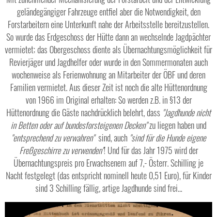
geländegängiger Fahrzeuge entfiel aber die Notwendigkeit, den
Forstarbeitern eine Unterkunft nahe der Arbeitsstelle bereitzustellen.
So wurde das Erdgeschoss der Hütte dann an wechselnde Jagdpächter
vermietet; das Obergeschoss diente als Übernachtungsmöglichkeit für
Revierjäger und Jagdhelfer oder wurde in den Sommermonaten auch
wochenweise als Ferienwohnung an Mitarbeiter der ÖBF und deren
Familien vermietet. Aus dieser Zeit ist noch die alte Hüttenordnung
von 1966 im Original erhalten: So werden z.B. in §13 der
Hüttenordnung die Gäste nachdrücklich belehrt, dass
"Jagdhunde nicht
in Betten oder auf bundesforsteigenen Decken"
zu liegen haben und
"entsprechend zu verwahren"
sind, auch
"sind für die Hunde eigene
Freßgeschirre zu verwenden"
! Und für das Jahr 1975 wird der
Übernachtungspreis pro Erwachsenem auf 7,- Österr. Schilling je
Nacht festgelegt (das entspricht nominell heute 0,51 Euro), für Kinder
sind 3 Schilling fällig, artige Jagdhunde sind frei...