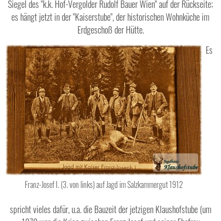
Siegel des "k.k. Hof-Vergolder Rudolf Bauer Wien" auf der Rückseite;
es hängt jetzt in der "Kaiserstube", der historischen Wohnküche im
Erdgeschoß der Hütte.
Es
Franz-Josef I. (3. von links) auf Jagd im Salzkammergut 1912
spricht vieles dafür, u.a. die Bauzeit der jetzigen Klaushofstube (um