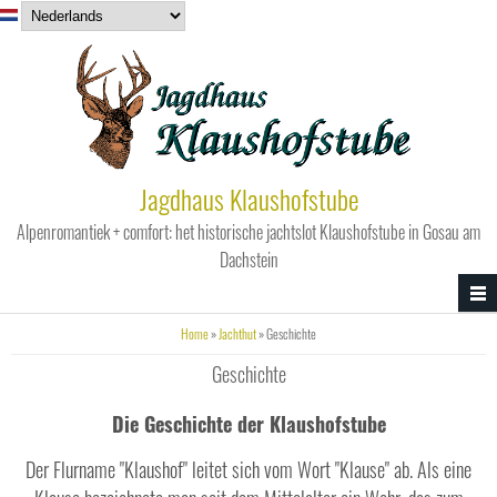
Overslaan en naar de inhoud gaan
Jagdhaus Klaushofstube
Alpenromantiek + comfort: het historische jachtslot Klaushofstube in Gosau am
Dachstein
U bent hier
Home
»
Jachthut
» Geschichte
Geschichte
Die Geschichte der Klaushofstube
Der Flurname "Klaushof" leitet sich vom Wort "Klause" ab. Als eine