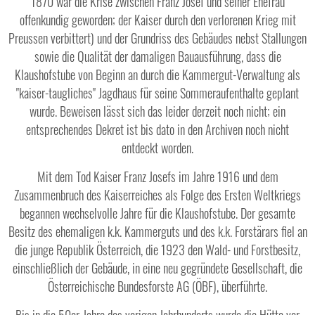
1870 war die Krise zwischen Franz Josef und seiner Ehefrau
offenkundig geworden; der Kaiser durch den verlorenen Krieg mit
Preussen verbittert) und der Grundriss des Gebäudes nebst Stallungen
sowie die Qualität der damaligen Bauausführung, dass die
Klaushofstube von Beginn an durch die Kammergut-Verwaltung als
"kaiser-taugliches" Jagdhaus für seine Sommeraufenthalte geplant
wurde. Beweisen lässt sich das leider derzeit noch nicht; ein
entsprechendes Dekret ist bis dato in den Archiven noch nicht
entdeckt worden.
Mit dem Tod Kaiser Franz Josefs im Jahre 1916 und dem
Zusammenbruch des Kaiserreiches als Folge des Ersten Weltkriegs
begannen wechselvolle Jahre für die Klaushofstube. Der gesamte
Besitz des ehemaligen k.k. Kammerguts und des k.k. Forstärars fiel an
die junge Republik Österreich, die 1923 den Wald- und Forstbesitz,
einschließlich der Gebäude, in eine neu gegründete Gesellschaft, die
Österreichische Bundesforste AG (ÖBF), überführte.