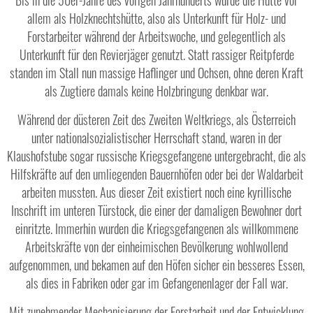
Bis in die 50er-Jahre des vorigen Jahrhunderts wurde die Hütte vor
allem als Holzknechtshütte, also als Unterkunft für Holz- und
Forstarbeiter während der Arbeitswoche, und gelegentlich als
Unterkunft für den Revierjäger genutzt. Statt rassiger Reitpferde
standen im Stall nun massige Haflinger und Ochsen, ohne deren Kraft
als Zugtiere damals keine Holzbringung denkbar war.
Während der düsteren Zeit des Zweiten Weltkriegs, als Österreich
unter nationalsozialistischer Herrschaft stand, waren in der
Klaushofstube sogar russische Kriegsgefangene untergebracht, die als
Hilfskräfte auf den umliegenden Bauernhöfen oder bei der Waldarbeit
arbeiten mussten. Aus dieser Zeit existiert noch eine kyrillische
Inschrift im unteren Türstock, die einer der damaligen Bewohner dort
einritzte. Immerhin wurden die Kriegsgefangenen als willkommene
Arbeitskräfte von der einheimischen Bevölkerung wohlwollend
aufgenommen, und bekamen auf den Höfen sicher ein besseres Essen,
als dies in Fabriken oder gar im Gefangenenlager der Fall war.
Mit zunehmender Mechanisierung der Forstarbeit und der Entwicklung