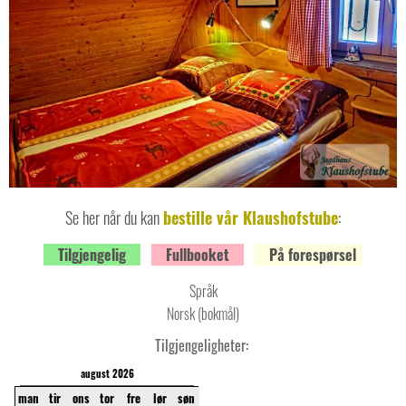
Se her når du kan
bestille vår Klaushofstube
:
Tilgjengelig
Fullbooket
På forespørsel
Språk
Norsk (bokmål)
Tilgjengeligheter:
august 2026
man
tir
ons
tor
fre
lør
søn