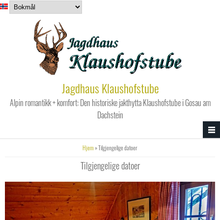
Hopp til hovedinnhold
Jagdhaus Klaushofstube
Alpin romantikk + komfort: Den historiske jakthytta Klaushofstube i Gosau am
Dachstein
Du er her
Hjem
» Tilgjengelige datoer
Tilgjengelige datoer