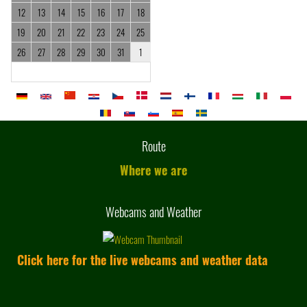
12
13
14
15
16
17
18
19
20
21
22
23
24
25
26
27
28
29
30
31
1
Route
Where we are
Webcams and Weather
Click here for the live webcams and weather data