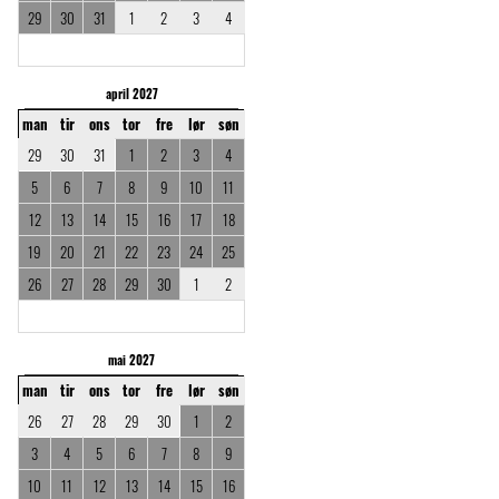
29
30
31
1
2
3
4
april 2027
man
tir
ons
tor
fre
lør
søn
29
30
31
1
2
3
4
5
6
7
8
9
10
11
12
13
14
15
16
17
18
19
20
21
22
23
24
25
26
27
28
29
30
1
2
mai 2027
man
tir
ons
tor
fre
lør
søn
26
27
28
29
30
1
2
3
4
5
6
7
8
9
10
11
12
13
14
15
16